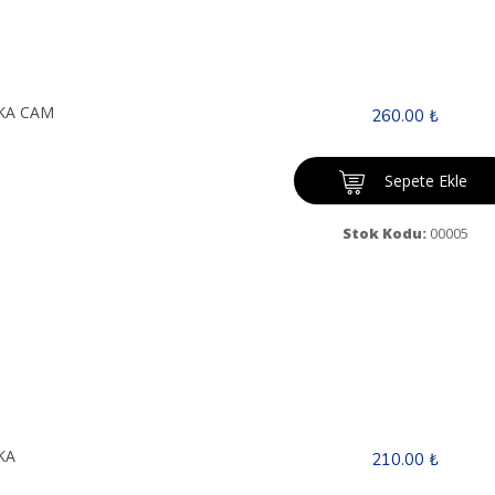
SKA CAM
260.00 ₺
Sepete Ekle
Stok Kodu:
00005
KA
210.00 ₺