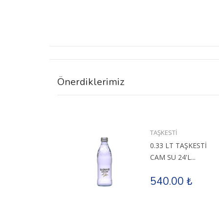
Önerdiklerimiz
TAŞKESTİ
NAR
0.33 LT TAŞKESTİ
ü
CAM SU 24'L...
 ₺
540.00 ₺