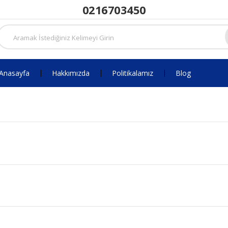
0216703450
Anasayfa
Hakkımızda
Politikalamız
Blog